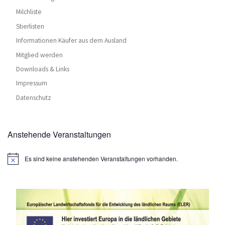
h
N
Milchliste
a
e
Stierlisten
v
Informationen Käufer aus dem Ausland
u
i
Mitglied werden
n
g
Downloads & Links
d
Impressum
a
Datenschutz
t
A
i
n
o
Anstehende Veranstaltungen
s
n
i
Es sind keine anstehenden Veranstaltungen vorhanden.
H
i
c
n
w
e
h
i
s
t