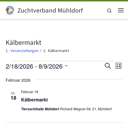
Zum Inhalt springen
Zuchtverband Mühldorf
Search
Me
Kälbermarkt
Veranstaltungen
Kälbermarkt
Veranstaltungen
V
V
2/18/2026
 - 
8/9/2026
S
L
u
e
D
i
e
c
a
s
Februar 2026
r
h
t
t
r
e
a
u
e
Februar 18
MI.
m
a
18
n
Kälbermarkt
w
ä
s
n
Tierzuchthalle Mühldorf
Richard-Wagner-Str. 21, Mühldorf
h
t
l
s
e
a
n