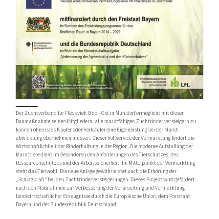
e
n
,
N
a
v
Der Zuchtverband für Fleckvieh Obb.-Ost in Mühldorf ermöglicht mit dieser
i
Baumaßnahme seinen Mitgliedern, alle marktfähigen Zuchtrinder versteigern zu
können ohne dass Käufer oder Verkäufer eine Eigenleistung bei der Markt-
abwicklung übernehmen müssen. Dieser Vollservice der Vermarktung fördert die
g
Wirtschaftlichkeit der Rinderhaltung in der Region. Die moderne Aufstallung der
Markttiere dient im Besonderen den Anforderungen des Tierschutzes, des
a
Ressourcenschutzes und der Arbeitssicherheit. Im Mittelpunkt der Vermarktung
steht das Tierwohl. Die neue Anlage gewährleistet auch die Erhörung der
t
„Schlagkraft“ bei den Zuchtrinderversteigerungen. Dieses Projekt wird gefördert
nach den Maßnahmen zur Verbesserung der Verarbeitung und Vermarktung
i
landwirtschaftlicher Erzeugnisse durch die Europäische Union, dem Freistaat
Bayern und der Bundesrepublik Deutschland.
o