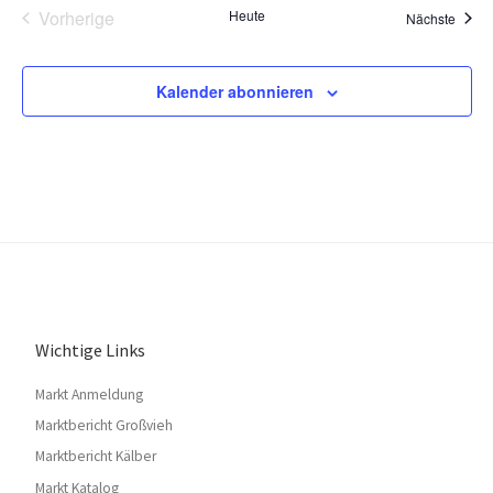
t
Vorherige
Heute
l
Veran
Nächste
.
Veranstaltungen
a
t
u
l
Kalender abonnieren
n
t
g
u
A
n
n
s
g
i
e
c
n
h
Wichtige Links
S
t
Markt Anmeldung
e
u
Marktbericht Großvieh
n
Marktbericht Kälber
c
-
Markt Katalog