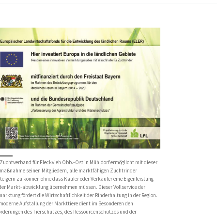
Zuchtverband für Fleckvieh Obb.-Ost in Mühldorf ermöglicht mit dieser
maßnahme seinen Mitgliedern, alle marktfähigen Zuchtrinder
teigern zu können ohne dass Käufer oder Verkäufer eine Eigenleistung
 der Markt-abwicklung übernehmen müssen. Dieser Vollservice der
arktung fördert die Wirtschaftlichkeit der Rinderhaltung in der Region.
moderne Aufstallung der Markttiere dient im Besonderen den
orderungen des Tierschutzes, des Ressourcenschutzes und der