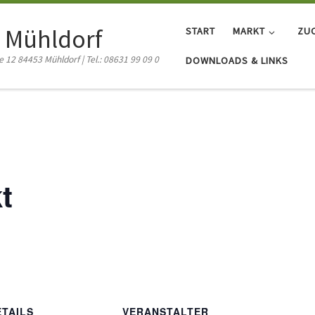
 Mühldorf
START
MARKT
ZU
12 84453 Mühldorf | Tel.: 08631 99 09 0
DOWNLOADS & LINKS
t
ETAILS
VERANSTALTER