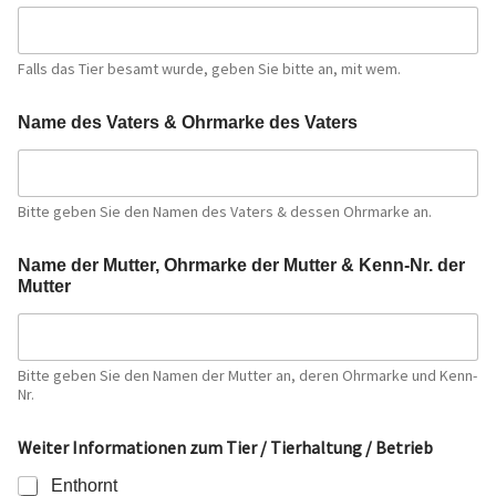
Falls das Tier besamt wurde, geben Sie bitte an, mit wem.
Name des Vaters & Ohrmarke des Vaters
Bitte geben Sie den Namen des Vaters & dessen Ohrmarke an.
*
Name der Mutter, Ohrmarke der Mutter & Kenn-Nr. der
K
Mutter
e
n
n
-
N
Bitte geben Sie den Namen der Mutter an, deren Ohrmarke und Kenn-
Nr.
r
.
a
Weiter Informationen zum Tier / Tierhaltung / Betrieb
m
Enthornt