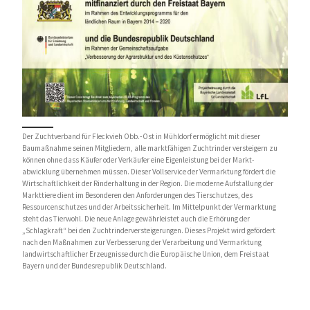
Der Zuchtverband für Fleckvieh Obb.-Ost in Mühldorf ermöglicht mit dieser
Baumaßnahme seinen Mitgliedern, alle marktfähigen Zuchtrinder versteigern zu
können ohne dass Käufer oder Verkäufer eine Eigenleistung bei der Markt-
abwicklung übernehmen müssen. Dieser Vollservice der Vermarktung fördert die
Wirtschaftlichkeit der Rinderhaltung in der Region. Die moderne Aufstallung der
Markttiere dient im Besonderen den Anforderungen des Tierschutzes, des
Ressourcenschutzes und der Arbeitssicherheit. Im Mittelpunkt der Vermarktung
steht das Tierwohl. Die neue Anlage gewährleistet auch die Erhörung der
„Schlagkraft“ bei den Zuchtrinderversteigerungen. Dieses Projekt wird gefördert
nach den Maßnahmen zur Verbesserung der Verarbeitung und Vermarktung
landwirtschaftlicher Erzeugnisse durch die Europäische Union, dem Freistaat
Bayern und der Bundesrepublik Deutschland.