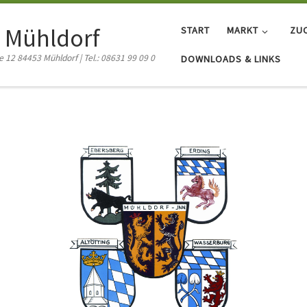
 Mühldorf
START
MARKT
ZU
12 84453 Mühldorf | Tel.: 08631 99 09 0
DOWNLOADS & LINKS