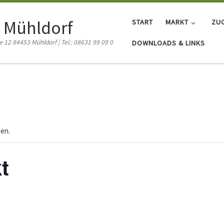
 Mühldorf
START
MARKT
ZU
12 84453 Mühldorf | Tel.: 08631 99 09 0
DOWNLOADS & LINKS
den.
t