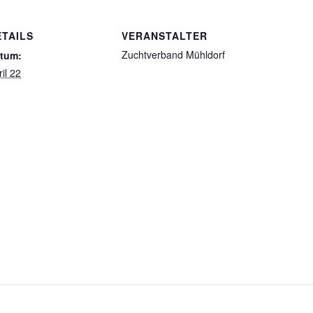
ETAILS
VERANSTALTER
Zuchtverband Mühldorf
tum:
il 22