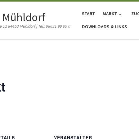
 Mühldorf
START
MARKT
ZU
12 84453 Mühldorf | Tel.: 08631 99 09 0
DOWNLOADS & LINKS
t
ETAILS
VERANSTALTER