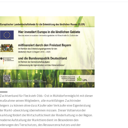
Zuchtverband für Fleckvieh Obb.-Ost in Mühldorf ermöglicht mit dieser
maßnahme seinen Mitgliedern, alle marktfähigen Zuchtrinder
teigern zu können ohne dass Käufer oder Verkäufer eine Eigenleistung
 der Markt-abwicklung übernehmen müssen. Dieser Vollservice der
arktung fördert die Wirtschaftlichkeit der Rinderhaltung in der Region.
moderne Aufstallung der Markttiere dient im Besonderen den
orderungen des Tierschutzes, des Ressourcenschutzes und der