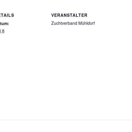
ETAILS
VERANSTALTER
Zuchtverband Mühldorf
tum:
i 8