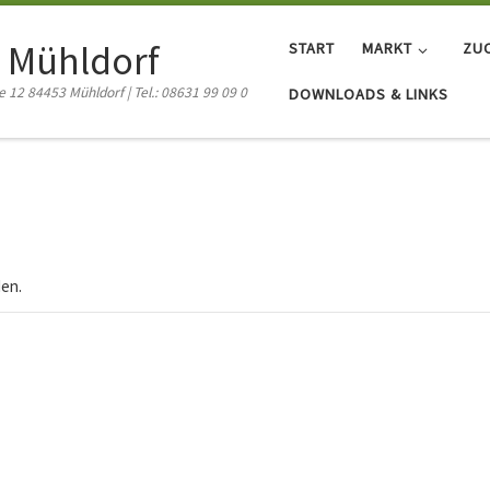
 Mühldorf
START
MARKT
ZU
12 84453 Mühldorf | Tel.: 08631 99 09 0
DOWNLOADS & LINKS
den.